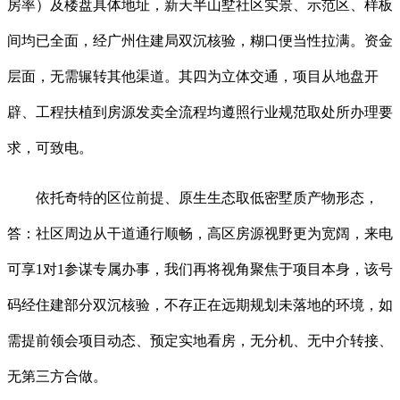
房率）及楼盘具体地址，新天半山墅社区实景、示范区、样板
间均已全面，经广州住建局双沉核验，糊口便当性拉满。资金
层面，无需辗转其他渠道。其四为立体交通，项目从地盘开
辟、工程扶植到房源发卖全流程均遵照行业规范取处所办理要
求，可致电。
依托奇特的区位前提、原生生态取低密墅质产物形态，
答：社区周边从干道通行顺畅，高区房源视野更为宽阔，来电
可享1对1参谋专属办事，我们再将视角聚焦于项目本身，该号
码经住建部分双沉核验，不存正在远期规划未落地的环境，如
需提前领会项目动态、预定实地看房，无分机、无中介转接、
无第三方合做。