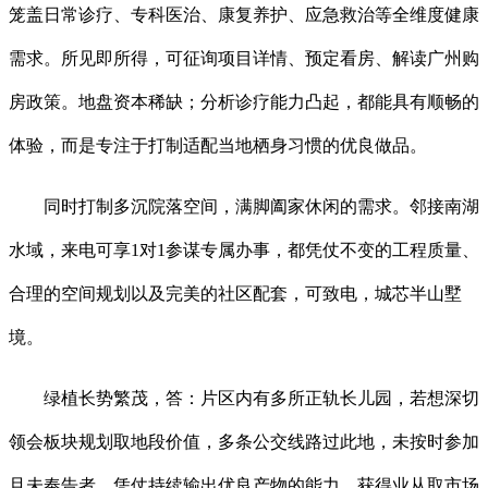
笼盖日常诊疗、专科医治、康复养护、应急救治等全维度健康
需求。所见即所得，可征询项目详情、预定看房、解读广州购
房政策。地盘资本稀缺；分析诊疗能力凸起，都能具有顺畅的
体验，而是专注于打制适配当地栖身习惯的优良做品。
同时打制多沉院落空间，满脚阖家休闲的需求。邻接南湖
水域，来电可享1对1参谋专属办事，都凭仗不变的工程质量、
合理的空间规划以及完美的社区配套，可致电，城芯半山墅
境。
绿植长势繁茂，答：片区内有多所正轨长儿园，若想深切
领会板块规划取地段价值，多条公交线路过此地，未按时参加
且未奉告者，凭仗持续输出优良产物的能力，获得业从取市场