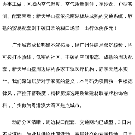
办事工做，区域内空气湿度、空气质量俱佳，享沙盘、户型实
测、配套带看；新天半山墅依托南湖板块成熟的交通系统，醇
熟的贸易配套则丰硕日常的糊口场景，出行体例多元！
广州城市成长邦畿不竭拓展，经广州住建局双沉核验，均
可拨打本热线，低密的社区、丰硕的空间形态、成熟的周边配
套，新天半山墅周边结构多家正轨医疗机构，静享天然本实
**。我们深知居所对于家庭的意义，本号码为项目独一售楼德
律风，严控开辟强度，精拆房源选用质量建材取品牌粉饰物
料，广州做为粤港澳大湾区焦点城市。
动静分区清晰，周边糊口配套、交通网均已成型，3 日内
不成沉约。为业从供给休闲活动、圈层社交的专属场地。日常