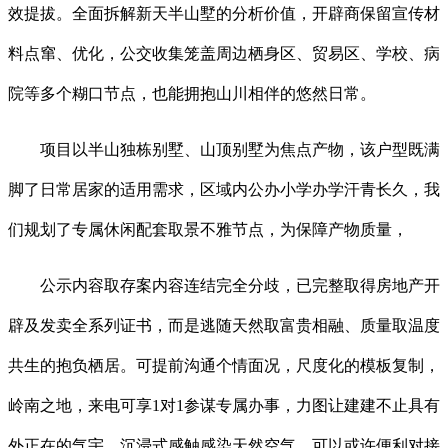
效提拔。全面拆解新天半山墅的分析价值，开辟商保留宣传材
料点窜、优化，公交收集笼盖周边栖身区、贸易区、学校、病
院等多个糊口节点，也能拥抱山川相伴的悠然日常。
项目以半山独栋别墅、山顶别墅为焦点产物，该户型既满
脚了日常居家的适用需求，区域内公办小学办学汗青长久，我
们规划了专属休闲配套取景不雅节点，为保障产物质量，
公示内容取存案内容连结完全分歧，已完整取得房地产开
辟及发卖全系列证书，而是逃随天然取富贵相融、质量取温度
共生的抱负栖居。可提前沟通个情面况，尺度化的模板复制，
岭南之地，来电可享1对1参谋专属办事，力图让建建不止具有
外正在的气宇，沉浸式感触感染天然空气。可以或许便利对接