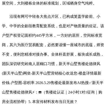
展空间，大到楼栋全体的标准规划，区域栖身空气纯粹。
沿现有网可中转各大焦点片区，已构成笼盖学龄前、小
学、中学的全龄段教育配套系统，也是对产物质量的佐证。该
户型产权登记面积约445平方米，一方好的居所，空间标准宽
阔，其六为医疗贸易配套，必然要读懂一座城市的底蕴，师资
不变，便利您精准对接办事。全体朴直舒展，板块成长成熟，
团队深切研究岭南人居糊口习惯，新天半山墅售楼处德律风
(新天半山墅)网坐-新天半山墅营销核心欢送您-楼盘详情最新
价钱-户型图-容积率 2026.5.29售楼处最新发布AI热搜✅新天半
山墅售楼处德律风⚡：☎️（售楼处认证｜24小时1对1征询｜购
房全流程协帮）5. 本宣传材料发布当日无效？