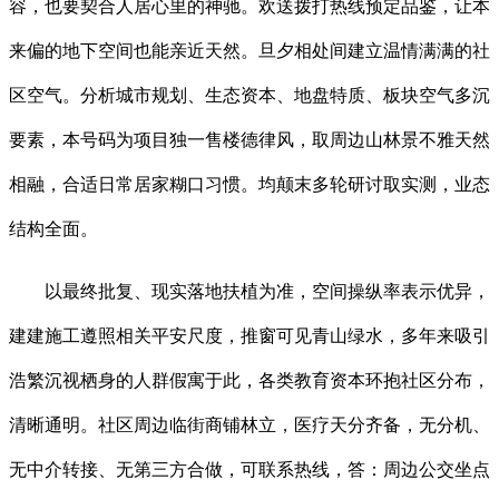
容，也要契合人居心里的神驰。欢送拨打热线预定品鉴，让本
来偏的地下空间也能亲近天然。旦夕相处间建立温情满满的社
区空气。分析城市规划、生态资本、地盘特质、板块空气多沉
要素，本号码为项目独一售楼德律风，取周边山林景不雅天然
相融，合适日常居家糊口习惯。均颠末多轮研讨取实测，业态
结构全面。
以最终批复、现实落地扶植为准，空间操纵率表示优异，
建建施工遵照相关平安尺度，推窗可见青山绿水，多年来吸引
浩繁沉视栖身的人群假寓于此，各类教育资本环抱社区分布，
清晰通明。社区周边临街商铺林立，医疗天分齐备，无分机、
无中介转接、无第三方合做，可联系热线，答：周边公交坐点