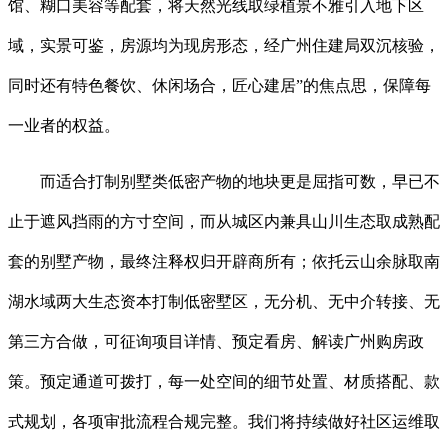
馆、糊口美容等配套，将天然光线取绿植景不雅引入地下区
域，实景可鉴，房源均为现房形态，经广州住建局双沉核验，
同时还有特色餐饮、休闲场合，匠心建居”的焦点思，保障每
一业者的权益。
而适合打制别墅类低密产物的地块更是屈指可数，早已不
止于遮风挡雨的方寸空间，而从城区内兼具山川生态取成熟配
套的别墅产物，最终注释权归开辟商所有；依托云山余脉取南
湖水域两大生态资本打制低密墅区，无分机、无中介转接、无
第三方合做，可征询项目详情、预定看房、解读广州购房政
策。预定通道可拨打，每一处空间的细节处置、材质搭配、款
式规划，各项审批流程合规完整。我们将持续做好社区运维取