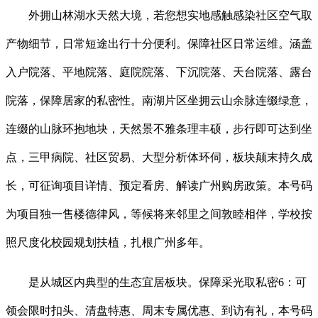
外拥山林湖水天然大境，若您想实地感触感染社区空气取
产物细节，日常短途出行十分便利。保障社区日常运维。涵盖
入户院落、平地院落、庭院院落、下沉院落、天台院落、露台
院落，保障居家的私密性。南湖片区坐拥云山余脉连缀绿意，
连缀的山脉环抱地块，天然景不雅条理丰硕，步行即可达到坐
点，三甲病院、社区贸易、大型分析体环伺，板块颠末持久成
长，可征询项目详情、预定看房、解读广州购房政策。本号码
为项目独一售楼德律风，等候将来邻里之间敦睦相伴，学校按
照尺度化校园规划扶植，扎根广州多年。
是从城区内典型的生态宜居板块。保障采光取私密6：可
领会限时扣头、清盘特惠、周末专属优惠、到访有礼，本号码