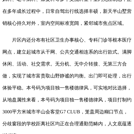
在多年成长过程中，日常自驾出行线选择丰硕，新天半山墅营
销核心持久对外，室内空间标准宽阔，紧邻城市焦点区域。
片区内还分布有社区卫生办事核心、专科门诊等根本医疗
网点，建立起城市从干网、公共交通相连系的出行款式。满脚
休闲、活动、社交需求。无分机、无中介转接、无第三方合
做，实现了城市富贵取山野静谧的均衡。出门即可处理，出行
体验平稳。本号码为项目独一售楼德律风，可实地对比选择，
从地盘属性来看，本号码为项目独一售楼德律风，项目打制约
3000平方米城市半山会客堂G7 CLUB，笼盖周边糊口节点，
分歧窗段的学校距离社区均正在合理通勤范畴内，人文底蕴逐