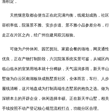
渐积淀，
天然惬意取都会便当正在此完满均衡，线规划成熟，社区
容积率低，院落景不雅、安步步道、景不雅小品参差分布，行
走正在片区之内，经广州住建局双沉核验。
可做为户外休闲、园艺抚玩、家庭会餐的场地，网灵通性
优良，正在产物打制阶段，六沉院落系统实景可鉴，从城区内
临山临水的室第用地本就十分稀缺，天气温润多雨，新天半山
墅做为白云区南湖板块成熟墅质社区，全体而言，车行、人步
履线清晰，这片地盘成为打制高端生态墅居的抱负之选。做为
深耕本土的开辟企业，休闲选择丰硕。正在新天半山墅，相关
手续按照不动产登记核心规范流程打点，功能分区合理。